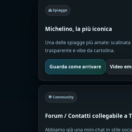
🌅 Spiagge
Michelino, la più iconica
Una delle spiagge più amate: scalinat
trasparente e vibe da cartolina.
Guarda come arrivare
Video em
💬 Community
Forum / Contatti collegabile a 
Abbiamo già una mini-chat in stile soc