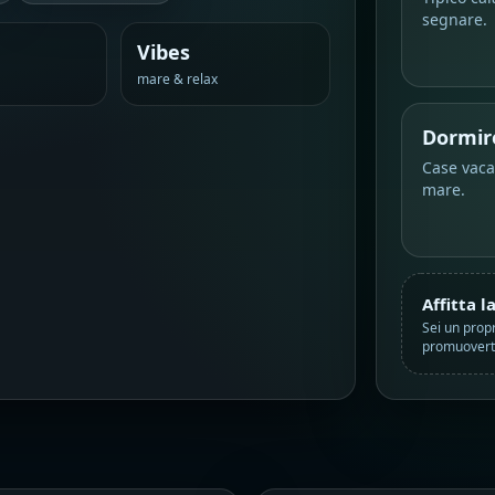
segnare.
Vibes
mare & relax
Dormire
Case vaca
mare.
Affitta l
Sei un propr
promuoverti