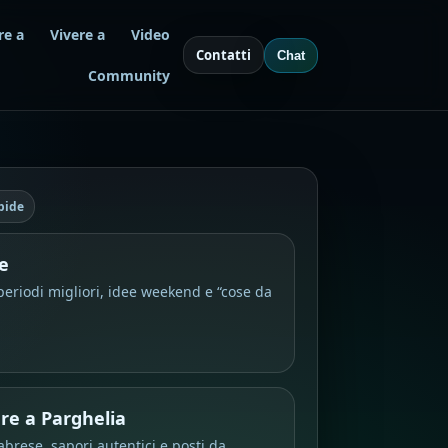
re a
Vivere a
Video
Contatti
Chat
Community
pide
e
periodi migliori, idee weekend e “cose da
re a Parghelia
abrese, sapori autentici e posti da