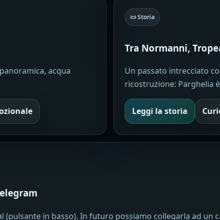
📜 Storia
Tra Normanni, Tropea
a panoramica, acqua
Un passato intrecciato con
ricostruzione: Parghelia è 
ozionale
Leggi la storia
Curi
Telegram
ial (pulsante in basso). In futuro possiamo collegarla ad u