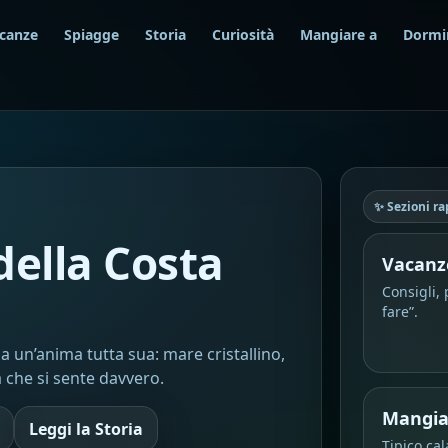
canze
Spiagge
Storia
Curiosità
Mangiare a
Dormi
✨ Sezioni ra
della Costa
Vacanz
Consigli, 
fare”.
 un’anima tutta sua: mare cristallino,
a che si sente davvero.
Mangia
Leggi la Storia
Tipico cal